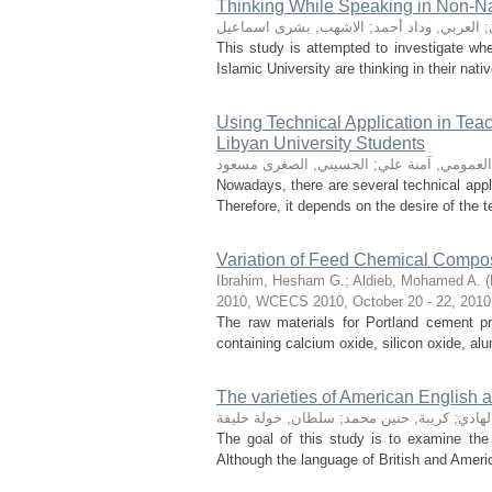
Thinking While Speaking in Non-Na
;
العربي, وداد أحمد
;
الاشهب, بشرى اسماعيل
This study is attempted to investigate whe
Islamic University are thinking in their nat
Using Technical Application in Te
Libyan University Students
العمومي, آمنة علي
;
الحسيني, الصغرى مسعود
Nowadays, there are several technical appli
Therefore, it depends on the desire of the
Variation of Feed Chemical Composi
Ibrahim, Hesham G.
;
Aldieb, Mohamed A.
(
2010, WCECS 2010, October 20 - 22, 2010
The raw materials for Portland cement pr
containing calcium oxide, silicon oxide, al
The varieties of American English a
لهادي
;
كريبة, حنين محمد
;
سلطان, خولة خليفة
The goal of this study is to examine the 
Although the language of British and Americ