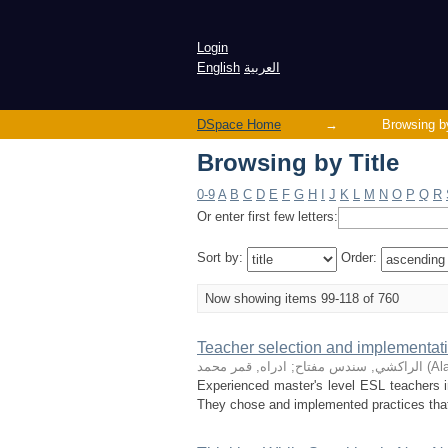
Browsing by Title
Login
العربية
English
DSpace Home
→
Browsing by
Browsing by Title
0-9
A
B
C
D
E
F
G
H
I
J
K
L
M
N
O
P
Q
R
Or enter first few letters:
Sort by:
Order:
Now showing items 99-118 of 760
Teacher selection and implementati
Al
(
الراكشي, سندس مفتاح
;
ادراه, قمر محمد
Experienced master's level ESL teachers in
They chose and implemented practices that t