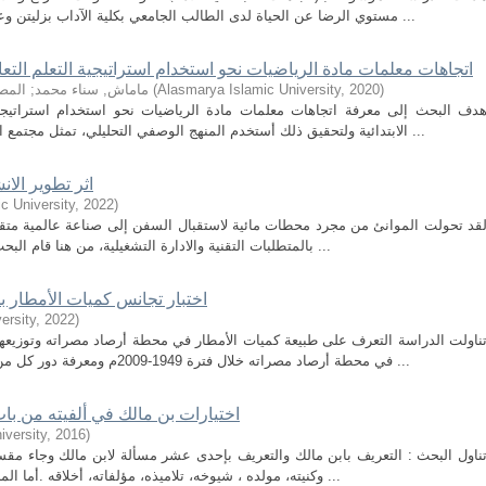
مستوي الرضا عن الحياة لدى الطالب الجامعي بكلية الآداب بزليتن وعلاقته بوقت الفراغ. وقد اعتمد الباحث علي في ...
اتجاهات معلمات مادة الرياضيات نحو استخدام استراتيجية التعلم التعاو
)
2020
,
Alasmarya Islamic University
(
ماماش, سناء محمد
;
المص
دف البحث إلى معرفة اتجاهات معلمات مادة الرياضيات نحو استخدام استراتيجية
الابتدائية ولتحقيق ذلك أستخدم المنهج الوصفي التحليلي، تمثل مجتمع البحث في معلمات الرياضيات في مرحلة التعليم ...
اثر تطوير الان
c University
,
2022
)
قد تحولت الموانئ من مجرد محطات مائية لاستقبال السفن إلى صناعة عالمية متقدمة
بالمتطلبات التقنية والادارة التشغيلية، من هنا قام البحث بالتعريف بالموانئ البحرية وتصنيفها ووظائفها ...
اختبار تجانس كميات الأمطار بمحطة
ersity
,
2022
)
ناولت الدراسة التعرف على طبيعة كميات الأمطار في محطة أرصاد مصراته وتوزيعها،
في محطة أرصاد مصراته خلال فترة 1949-2009م ومعرفة دور كل من العوامل الطبيعية والبشرية في كيفية استغلال ...
اختيارات بن مالك في ألفيته من باب
iversity
,
2016
)
ناول البحث : التعريف بابن مالك والتعريف بإحدى عشر مسألة لابن مالك وجاء مقسم
وكنيته، مولده ، شيوخه، تلاميذه، مؤلفاته، أخلاقه .أما المبحث الثاني: تناول إحدى عشر منها مسألة بداية ...