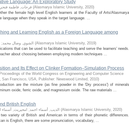
tive Language: An Exploratory Study
)
2020
,
Alasmarya Islamic University
(
فرحات, فاطمة فتحي
ther the female high level English learners at the Faculty of Arts/Alasmary
ive language when they speak in the target language. ...
aching and Learning English as a Foreign Language among
)
2019
,
Alasmarya Islamic University
(
الشوي, وصال محمد
;
cations that can be used to facilitate teaching and serve the learners' needs
 teacher about choosing between employing modern techniques ...
tion and Its Effect on Clinker Formation–Simulation Process
Proceedings of the World Congress on Engineering and Computer Science
, San Francisco, USA, Publisher: Newswood Limited
,
2010
)
oduction are the mixture (as fine powder in the 'Dry process') of mineral
uminum oxide, ferric oxide, and magnesium oxide. The raw materials ...
nd British English
)
2020
,
Alasmarya Islamic University
(
الديب, أسماء احمد
;
امحيريث, أسماء ا
two variety of British and American in terms of their phonetic differences
an is English, there are some pronunciation, vocabulary, ...