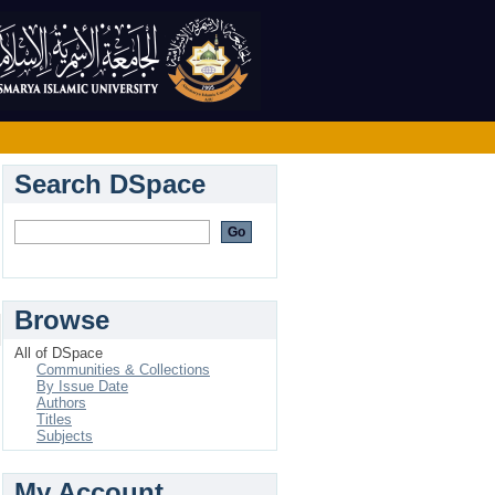
Search DSpace
Browse
All of DSpace
Communities & Collections
By Issue Date
Authors
Titles
.
Subjects
My Account