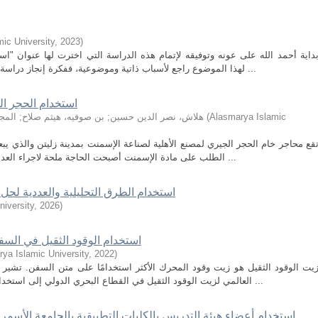
ic University
,
2023
)
داية أحمد الله على عونه وتوفيقه لإتمام هذه الدراسة التي اخترت لها عنوان "اس
لهذا الموضوع راجع لأسباب ذاتية وموضوعية، ففكرة إنجاز دراسة بحثية حول النص الصوفي ما فتئت تراودني بعد ...
استخدام الحجر ال
Alasmarya Islamic
(
هلاش، نصر الدين حسين
;
بن صوفيه، هيثم صلاح
;
المج
الطلب على مادة الإسمنت أصبحت الحاجة ملحة لاجراء العديد من الدراسات والبحوث حول الخامات اللازمة ...
استخدام الطرق التحليلية والعددية لحل
iversity
,
2026
)
استخدام الوقود الثقيل في السفن
ya Islamic University
,
2022
)
العالمي لزيت الوقود الثقيل في القطاع البحري الدولي إلى استخدامات إجمالية لزيت الوقود تصل إلى 200 مليون ...
استخدام أعضاء هيئة التدريس بالكليات التطبيقية بالجامعة الأسمري