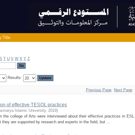
 Title
S
T
U
V
W
X
Y
Z
Results:
Previous Page
Next Page
on of effective TESOL practices
asmarya Islamic University
,
2019
)
 the college of Arts were interviewed about their effective practices in ESL
hey are supported by research and experts in the field, but ...