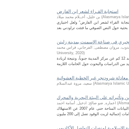
استجابة القـراء لشعر ابن الفارض
Alasmarya Islam
(
بن خليل، أحــلام محمد ميلاد
تجابة القراء لشعر ابن الفارض" ولعل اختياري
جيري فى صناعة الإسمنت بمدينة زليتن
دوب، مروان مصطفى
;
الفرجاني، فراس محمد
University
,
2020
)
تقع محاجر خام الحجر الجيري لمصنع الأهلية لصناعة الإسمنت بمدينة زليتن والذي يبعد 12 كم عن مركز المدينة جنوباً، ونتيجة لزيادة
 معادلة شرودنجر غير الخطية العشوائية
Alasmarya Islamic Un
(
سعيد، مروة عبدالسلام
 وتأثيراته على البيئة البحرية والمحرك
Alsmar
(
اعماره, ضو صالح
;
ادخيل, أسامة احمد
زيت الوقود الثقيل هو زيت وقود المحرك الأكثر استخدامًا على متن السفن. تشير البيانات المتاحة حتى عام 2007 عن الاستهلاك
ة الإسلامية لمنصات التواصل الأكاديمي