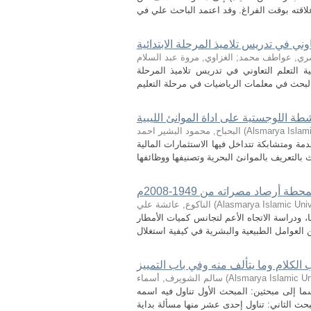
ني في تدريس تلاميذ المرحلة الابتدائية
ري, عواطف محمد
;
الغزاوي, مروة عبد السلام
 التعلم التعاوني في تدريس تلاميذ المرحلة
شطة اللوجستية على اداة الموانئ الليبية
Alsmarya Islami
(
البحباح, محمود البشير احمد
 ومتشابكة تتداخل فيها الاستثمارات المالية
 أرصاد مصراته من 1949-2008م
Alasmarya Islamic Univ
(
الناكوع, عائشة علي
 ودراسة الاتجاه الأعم لتجانس كميات الأمطار
 الكلام وما يتألف منه وفي باب التمييز
Alsmarya Islamic Un
(
سالم الشويرف, أسماء
ا إلى مبحثين: المبحث الأول تناول فيه اسمه