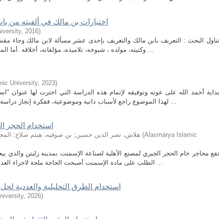
اختيارات بن مالك في ألفيته من باب
iversity
,
2016
)
ناول البحث : التعريف بابن مالك والتعريف بإحدى عشر مسألة لابن مالك وجاء مقسم
وكنيته، مولده ، شيوخه، تلاميذه، مؤلفاته، أخلاقه .أما المبحث الثاني: تناول إحدى عشر منها مسألة بداية ...
ic University
,
2023
)
داية أحمد الله على عونه وتوفيقه لإتمام هذه الدراسة التي اخترت لها عنوان "اس
لهذا الموضوع راجع لأسباب ذاتية وموضوعية، ففكرة إنجاز دراسة بحثية حول النص الصوفي ما فتئت تراودني بعد ...
استخدام الحجر ال
Alasmarya Islamic
(
هلاش، نصر الدين حسين
;
بن صوفيه، هيثم صلاح
;
المج
الطلب على مادة الإسمنت أصبحت الحاجة ملحة لاجراء العديد من الدراسات والبحوث حول الخامات اللازمة ...
استخدام الطرق التحليلية والعددية لحل
iversity
,
2026
)