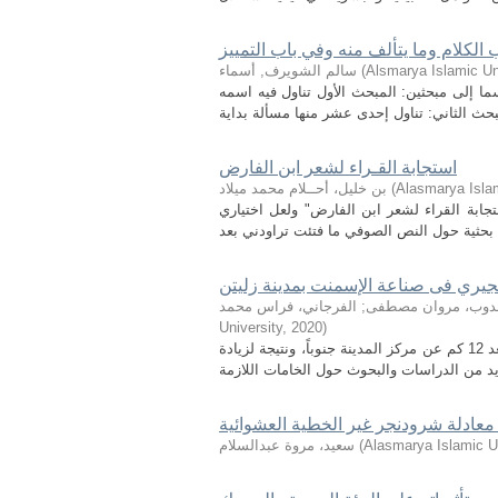
 الكلام وما يتألف منه وفي باب التمييز
Alsmarya Islamic Un
(
سالم الشويرف, أسماء
ا إلى مبحثين: المبحث الأول تناول فيه اسمه
استجابة القـراء لشعر ابن الفارض
Alasmarya Islam
(
بن خليل، أحــلام محمد ميلاد
تجابة القراء لشعر ابن الفارض" ولعل اختياري
جيري فى صناعة الإسمنت بمدينة زليتن
دوب، مروان مصطفى
;
الفرجاني، فراس محمد
University
,
2020
)
تقع محاجر خام الحجر الجيري لمصنع الأهلية لصناعة الإسمنت بمدينة زليتن والذي يبعد 12 كم عن مركز المدينة جنوباً، ونتيجة لزيادة
 معادلة شرودنجر غير الخطية العشوائية
Alasmarya Islamic Un
(
سعيد، مروة عبدالسلام