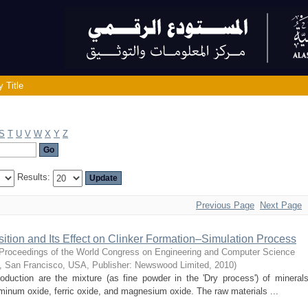
 Title
S
T
U
V
W
X
Y
Z
Results:
Previous Page
Next Page
tion and Its Effect on Clinker Formation–Simulation Process
Proceedings of the World Congress on Engineering and Computer Science
, San Francisco, USA, Publisher: Newswood Limited
,
2010
)
oduction are the mixture (as fine powder in the 'Dry process') of mineral
uminum oxide, ferric oxide, and magnesium oxide. The raw materials ...