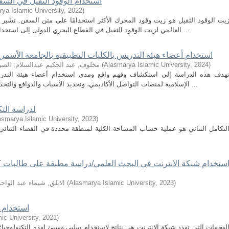
استخدام الوقود الثقيل في السفن
ya Islamic University
,
2022
)
العالمي لزيت الوقود الثقيل في القطاع البحري الدولي إلى استخدامات إجمالية لزيت الوقود تصل إلى 200 مليون ...
استخدام أعضاء هيئة التدريس بالكليات التطبيقية بالجامعة الأسمري
)
2024
,
Alasmarya Islamic University
(
مخلوف, عبد الحكيم عبدالسلام
;
الصو
هدف هذه الدراسة إلى استكشاف وفهم واقع ومدى استخدام أعضاء هيئة التدريس
الإسلامية لمنصات التواصل الأكاديمي، وتحديد الأسباب والدوافع والتحديات التي يواجهونها، واستخدم في هذه الدراسة ...
استخدام برنامج MAPLE 
asmarya Islamic University
,
2023
)
لتكامل الثنائي هو عملية حساب المساحة الكلية لمنطقة محددة في الفضاء الثنائي 
ستخدام شبكة الانترنت في البحث العلمي/دراسة مطبقة على طالبات كلية
)
2023
,
Alasmarya Islamic University
(
الابلق, شيماء عبد الواحد
استخدام 
ic University
,
2021
)
لهجمات التي تهدد شبكة الإنترنت هي نتائج لاستخدام سلبي وسيئ لهذه التكنولوجيا؛