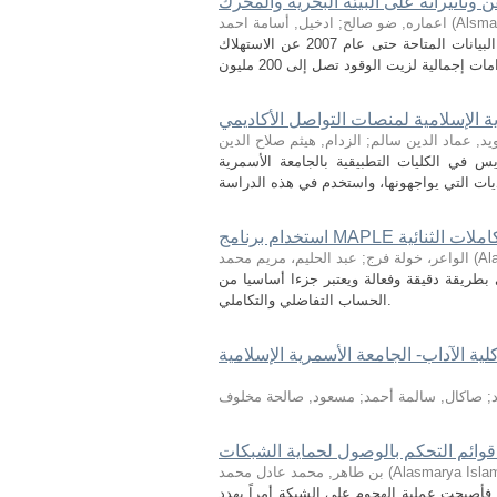
 وتأثيراته على البيئة البحرية والمحرك
Alsmar
(
اعماره, ضو صالح
;
ادخيل, أسامة احمد
زيت الوقود الثقيل هو زيت وقود المحرك الأكثر استخدامًا على متن السفن. تشير البيانات المتاحة حتى عام 2007 عن الاستهلاك
ة الإسلامية لمنصات التواصل الأكاديمي
يد, عماد الدين سالم
;
الزدام, هيثم صلاح الدين
 في الكليات التطبيقية بالجامعة الأسمرية
لدراسة التكاملات الثنائية
Al
(
الواعر، خولة فرج
;
عبد الحليم، مريم محمد
بطريقة دقيقة وفعالة ويعتبر جزءا أساسيا من
الحساب التفاضلي والتكاملي.
 الآداب- الجامعة الأسمرية الإسلامية
;
صاكال, سالمة أحمد
;
مسعود, صالحة مخلوف
قوائم التحكم بالوصول لحماية الشبكات
Alasmarya Islam
(
بن طاهر, محمد عادل محمد
 فأصبحت عملية الهجوم على الشبكة أمراً يهدد