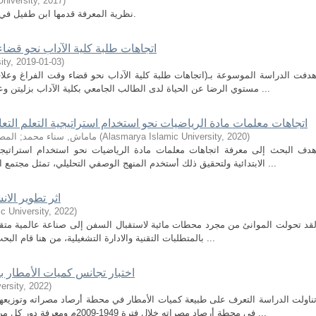
niversity
,
2017
)
نظرية المعرفة قدمها ابن طفيل في قصته حي بن يقضان وإنها تبدأ بالخبرة الحسية.
اتجاهات طلبة كلية الآداب نحو قضاء
ity
,
2019-01-03
)
دفت الدراسة الموسوعة بـ(اتجاهات طلبة كلية الآداب نحو قضاء وقت الفراغ وعلا
مستوي الرضا عن الحياة لدى الطالب الجامعي بكلية الآداب بزليتن وعلاقته بوقت الفراغ. وقد اعتمد الباحث علي في ...
اتجاهات معلمات مادة الرياضيات نحو استخدام استراتيجية التعلم التعاو
)
2020
,
Alasmarya Islamic University
(
ماماش, سناء محمد
;
المص
دف البحث إلى معرفة اتجاهات معلمات مادة الرياضيات نحو استخدام استراتيجية
الابتدائية ولتحقيق ذلك أستخدم المنهج الوصفي التحليلي، تمثل مجتمع البحث في معلمات الرياضيات في مرحلة التعليم ...
اثر تطوير الان
c University
,
2022
)
قد تحولت الموانئ من مجرد محطات مائية لاستقبال السفن إلى صناعة عالمية متقدمة
بالمتطلبات التقنية والادارة التشغيلية، من هنا قام البحث بالتعريف بالموانئ البحرية وتصنيفها ووظائفها ...
اختبار تجانس كميات الأمطار بمحطة
ersity
,
2022
)
ناولت الدراسة التعرف على طبيعة كميات الأمطار في محطة أرصاد مصراته وتوزيعها،
في محطة أرصاد مصراته خلال فترة 1949-2009م ومعرفة دور كل من العوامل الطبيعية والبشرية في كيفية استغلال ...