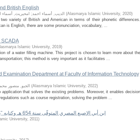
nd British English
)
2020
,
Alasmarya Islamic University
(
الديب, أسماء احمد
;
امحيريث, أسماء ا
two variety of British and American in terms of their phonetic differences
an is English, there are some pronunciation, vocabulary, ...
 & SCADA
lasmarya Islamic University
,
2019
)
ion of a water filling machine. This project is chosen to learn more about th
sportation; this method is very important as it facilitates ...
d Examination Department at Faculty of Information Technology
)
2022
,
Alasmarya Islamic University
(
الجبو, منصور محم
 application that solves the existing problems. Moreover, it enables decisio
egulations such as course registration, solving the problem ...
ابن أبي الإصبع المصري المتوفّى سنة 654 هـ وكتابه "بديع القرآن": دارسة تاريخية تحليلية فنية
amic University
,
2011
)