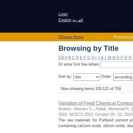
Browsing by Title
Login
العربية
English
DSpace Home
→
Browsing by
Browsing by Title
0-9
A
B
C
D
E
F
G
H
I
J
K
L
M
N
O
P
Q
R
Or enter first few letters:
Sort by:
Order:
Now showing items 102-121 of 759
Variation of Feed Chemical Composi
Ibrahim, Hesham G.
;
Aldieb, Mohamed A.
(
2010, WCECS 2010, October 20 - 22, 2010
The raw materials for Portland cement pr
containing calcium oxide, silicon oxide, al