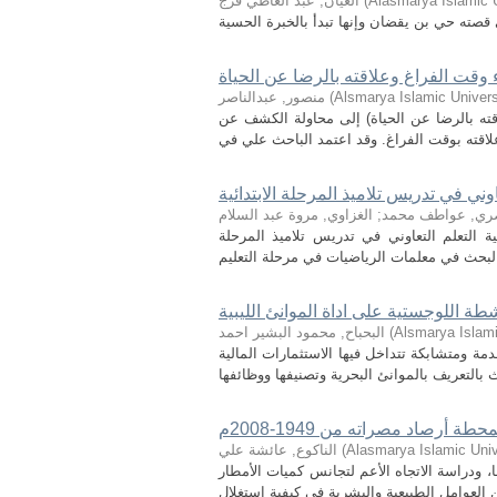
Alasmarya Islamic U
(
العيان, عبد العاطي فرج
 وقت الفراغ وعلاقته بالرضا عن الحياة
Alsmarya Islamic Univers
(
منصور, عبدالناصر
قته بالرضا عن الحياة) إلى محاولة الكشف عن
ني في تدريس تلاميذ المرحلة الابتدائية
ري, عواطف محمد
;
الغزاوي, مروة عبد السلام
 التعلم التعاوني في تدريس تلاميذ المرحلة
شطة اللوجستية على اداة الموانئ الليبية
Alsmarya Islami
(
البحباح, محمود البشير احمد
 ومتشابكة تتداخل فيها الاستثمارات المالية
 أرصاد مصراته من 1949-2008م
Alasmarya Islamic Univ
(
الناكوع, عائشة علي
 ودراسة الاتجاه الأعم لتجانس كميات الأمطار