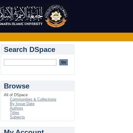
Search DSpace
Browse
All of DSpace
Communities & Collections
By Issue Date
Authors
Titles
Subjects
s
My Account