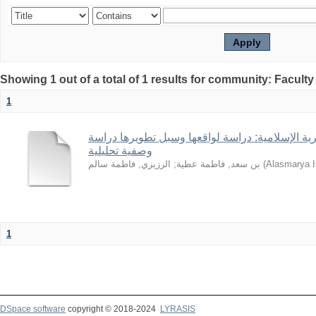
1
رية الإسلامية: دراسة لواقعها وسبل تطويرها دراسة
وصفية تحليلية
الرزيزي, فاطمة سالم
;
بن سعد, فاطمة عطية
(
Alasmarya I
1
DSpace software
copyright © 2018-2024
LYRASIS