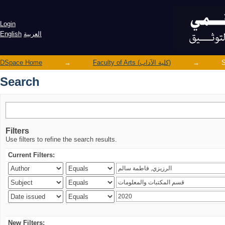
Search
Login
English
العربية
DSpace Home
→
Faculty of Arts (كلية الآداب)
→
S
Search
Filters
Use filters to refine the search results.
Current Filters:
New Filters: