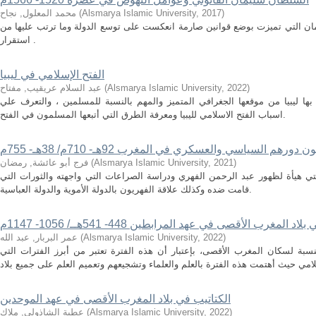
)
2017
,
Alsmarya Islamic University
(
محمد المعلول, نجاح
ن التي تميزت بوضع قوانين صارمة انعكست على توسع الدولة وما ترتب عليها من
استقرار .
الفتح الإسلامي في ليبيا
)
2022
,
Alsmarya Islamic University
(
عبد السلام عريقيب, مفتاح
بها ليبيا من موقعها الجغرافي المتميز والمهم بالنسبة للمسلمين ، والتعرف علي
اسباب الفتح الاسلامي لليبيا ومعرفة الطرق التي أتبعها المسلمون في الفتح.
 دورهم السياسي والعسكري في المغرب 92هـ- 710م/ 38هـ- 755م
)
2021
,
Alsmarya Islamic University
(
فرج أبو عائشة, رمضان
لتي هيأة لظهور عبد الرحمن الفهري ودراسة الصراعات التي واجهته والثورات التي
قامت ضده وكذلك علاقة الفهريون بالدولة الأموية والدولة العباسية.
د المغرب الأقصى في عهد المرابطين 448- 541هــ/ 1056- 1147م
)
2022
,
Alsmarya Islamic University
(
عمر البربار, عبد الله
سبة لسكان المغرب الأقصى، بإعتبار أن هذه الفترة تعتبر من أبرز الفترات التي
الكتاتيب في بلاد المغرب الأقصى في عهد الموحدين
)
2022
,
Alsmarya Islamic University
(
عطية الشاذولي, ملاك