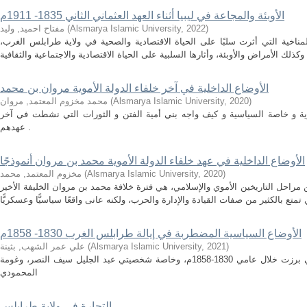
الأوبئة والمجاعة في ليبيا أثناء العهد العثماني الثاني 1835- 1911م
)
2022
,
Alsmarya Islamic University
(
مفتاح احميد, وليد
لمناخية التي أثرت سلبًا على الحياة الاقتصادية والصحية في ولاية طرابلس الغرب،
الأوضاع الداخلية في آخر خلفاء الدولة الأموية مروان بن محمد
)
2020
,
Alsmarya Islamic University
(
محمد مخزوم المعتمد, مروان
وية و خاصة السياسية و كيف واجه بني أمية الفتن و الثورات التي نشطت في آخر
عهدهم .
الأوضاع الداخلية في عهد خلفاء الدولة الأموية محمد بن مروان أنموذجًا
)
2020
,
Alsmarya Islamic University
(
مخزوم المعتمد, محمد
احل التاريخين الأموي والإسلامي، هي فترة خلافة محمد بن مروان الخليفة الأخير
الأوضاع السياسية المضطربة في إيالة طرابلس الغرب 1830- 1858م
)
2021
,
Alsmarya Islamic University
(
علي عمر الشهب, بثينة
يهدف البحث إلى التعريف بالقيادات الليبية التي برزت خلال عامي 1830-1858م، وخاصة شخصيتي عبد الجليل سيف النصر، وغومة
المحمودي
التجارة في ولاية طرابلس