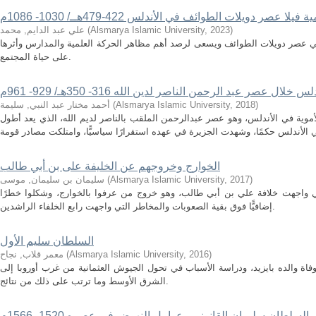
فيلا عصر دويلات الطوائف في الأندلس 422-479هــ/ 1030- 1086م
)
2023
,
Alsmarya Islamic University
(
علي عبد الدايم, محمد
 في عصر دويلات الطوائف ويسعى لرصد أهم مظاهر الحركة العلمية والمدارس وأثرها
على حياة المجتمع.
ال عصر عبد الرحمن الناصر لدين الله 316- 350هـ/ 929- 961م
)
2018
,
Alsmarya Islamic University
(
أحمد مختار عبد النبي, سليمة
موية في الأندلس، وهو عصر عبدالرحمن الملقب بالناصر لديم الله، الذي يعد أطول
الخوارج وخروجهم عن الخليفة على بن أبي طالب
)
2017
,
Alsmarya Islamic University
(
سليمان بن سليمان, موسى
تي واجهت خلافة علي بن أبي طالب، وهو خروج من عرفوا بالخوارج، وشكلوا خطرًا
إضافيًّا فوق بقية الصعوبات والمخاطر التي واجهت رابع الخلفاء الراشدين.
السلطان سليم الأول
)
2016
,
Alsmarya Islamic University
(
معمر قلاب, نجاح
اة والده بايزيد، ودراسة الأسباب في تحول الجيوش العثمانية من غرب أوروبا إلى
الشرق الأوسط وما ترتب على ذلك من نتائج.
السلطان سليمان القانوني وعوامل النهوض في عصره 1520- 1566م