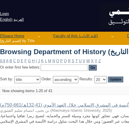
Login
العربية
English
→
Faculty of Arts (كلية الآداب)
→
DSpace Home
(قسم التاريخ) by Title
0-9
A
B
C
D
E
F
G
H
I
J
K
L
M
N
O
P
Q
R
S
T
U
V
W
X
Y
Z
Or enter first few letters:
Sort by:
Order:
Results:
Now showing items 1-20 of 41
لبسة في المشرق الإسلامي خلال العهد الأموي (41-132هـ/661-750م)
)
2025
,
Alasmarya Islamic University
(
بن يحيى، ابتسام سليم الفيتوري
نسان، فهي تتجاوز كونها مجرد وسيلة للستر والحماية، لتصبح رمزا ثقافيا واجتماعيا،