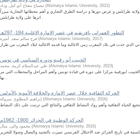
)
2022
,
Alsmarya Islamic University
(
مصباح مفتاح أبو كيل, وداد
لاية طرابلس و عرض دورها و دراسة الطرق التجاري و أهم محطاتها التجارية مبرزاً
اثرها على ولاية طرابلس .
التطور العمرانى بافريقيه في عصر الامارة الاغلبية 184- 297هـ
)
2017
,
Alsmarya Islamic University
(
فرج سالم سعد, أميرة
ي الذي حدث في بلاد المغرب زمن الاغالبة وما قدمه الاغالبة لبلاد المغرب من طراز
الحبيب أبو رقيبة ودوره السياسي في تونس
)
2023
,
Alsmarya Islamic University
(
علي عبدالسلام كريبة, محمد
ة الحبيب ابورقيبة مركزا على دوره في قيادة تونس وأهم المراحل والمحطات التي مر
بها...
الحركة الثقافية خلال عصر الإمارة والخلافة الأموية بالأندلس
)
2016
,
Alsmarya Islamic University
(
إبراهيم المطلوح, مبروكة
ع الحياة الثقافية وأهم رواد النشاط الثقافي والنتائج التي ترتبت على ذلك النشاط
الحركة الوطنية في الجزائر 1900- 1962م
)
2016
,
Alsmarya Islamic University
(
محمود والي, منال
ة في تاريخ الجزائر ضد الاحتلال الفرنسي تميزت بالتجنيد والنضال وصولا للتحرير