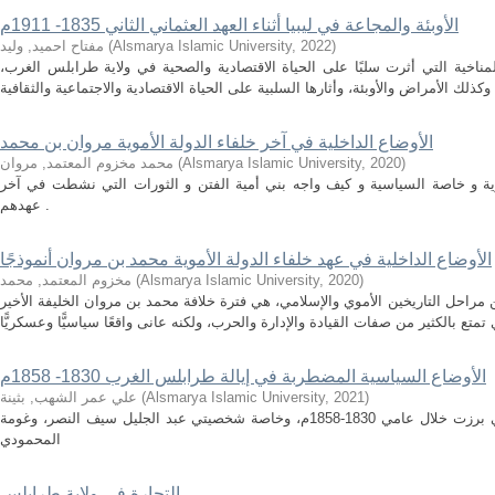
الأوبئة والمجاعة في ليبيا أثناء العهد العثماني الثاني 1835- 1911م
)
2022
,
Alsmarya Islamic University
(
مفتاح احميد, وليد
لمناخية التي أثرت سلبًا على الحياة الاقتصادية والصحية في ولاية طرابلس الغرب،
الأوضاع الداخلية في آخر خلفاء الدولة الأموية مروان بن محمد
)
2020
,
Alsmarya Islamic University
(
محمد مخزوم المعتمد, مروان
وية و خاصة السياسية و كيف واجه بني أمية الفتن و الثورات التي نشطت في آخر
عهدهم .
الأوضاع الداخلية في عهد خلفاء الدولة الأموية محمد بن مروان أنموذجًا
)
2020
,
Alsmarya Islamic University
(
مخزوم المعتمد, محمد
احل التاريخين الأموي والإسلامي، هي فترة خلافة محمد بن مروان الخليفة الأخير
الأوضاع السياسية المضطربة في إيالة طرابلس الغرب 1830- 1858م
)
2021
,
Alsmarya Islamic University
(
علي عمر الشهب, بثينة
يهدف البحث إلى التعريف بالقيادات الليبية التي برزت خلال عامي 1830-1858م، وخاصة شخصيتي عبد الجليل سيف النصر، وغومة
المحمودي
التجارة في ولاية طرابلس