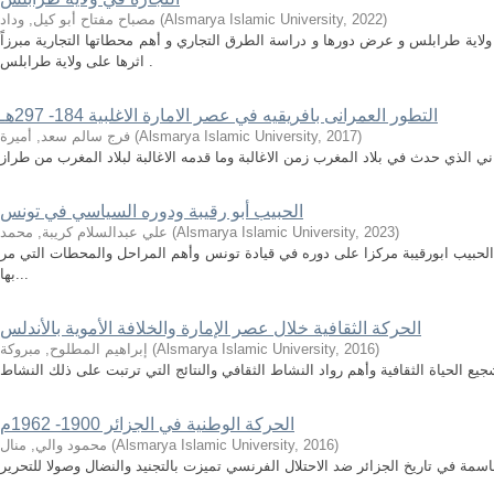
)
2022
,
Alsmarya Islamic University
(
مصباح مفتاح أبو كيل, وداد
لاية طرابلس و عرض دورها و دراسة الطرق التجاري و أهم محطاتها التجارية مبرزاً
اثرها على ولاية طرابلس .
التطور العمرانى بافريقيه في عصر الامارة الاغلبية 184- 297هـ
)
2017
,
Alsmarya Islamic University
(
فرج سالم سعد, أميرة
ي الذي حدث في بلاد المغرب زمن الاغالبة وما قدمه الاغالبة لبلاد المغرب من طراز
الحبيب أبو رقيبة ودوره السياسي في تونس
)
2023
,
Alsmarya Islamic University
(
علي عبدالسلام كريبة, محمد
ة الحبيب ابورقيبة مركزا على دوره في قيادة تونس وأهم المراحل والمحطات التي مر
بها...
الحركة الثقافية خلال عصر الإمارة والخلافة الأموية بالأندلس
)
2016
,
Alsmarya Islamic University
(
إبراهيم المطلوح, مبروكة
ع الحياة الثقافية وأهم رواد النشاط الثقافي والنتائج التي ترتبت على ذلك النشاط
الحركة الوطنية في الجزائر 1900- 1962م
)
2016
,
Alsmarya Islamic University
(
محمود والي, منال
ة في تاريخ الجزائر ضد الاحتلال الفرنسي تميزت بالتجنيد والنضال وصولا للتحرير