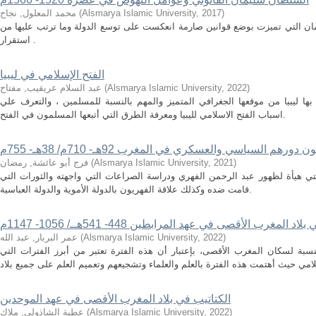
)
2017
,
Alsmarya Islamic University
(
محمد المعلول, نجاح
ن التي تميزت بوضع قوانين صارمة انعكست على توسع الدولة وما ترتب عليها من
استقرار .
الفتح الإسلامي في ليبيا
)
2022
,
Alsmarya Islamic University
(
عبد السلام عريقيب, مفتاح
بها ليبيا من موقعها الجغرافي المتميز والمهم بالنسبة للمسلمين ، والتعرف علي
اسباب الفتح الاسلامي لليبيا ومعرفة الطرق التي أتبعها المسلمون في الفتح.
 دورهم السياسي والعسكري في المغرب 92هـ- 710م/ 38هـ- 755م
)
2021
,
Alsmarya Islamic University
(
فرج أبو عائشة, رمضان
لتي هيأة لظهور عبد الرحمن الفهري ودراسة الصراعات التي واجهته والثورات التي
قامت ضده وكذلك علاقة الفهريون بالدولة الأموية والدولة العباسية.
د المغرب الأقصى في عهد المرابطين 448- 541هــ/ 1056- 1147م
)
2022
,
Alsmarya Islamic University
(
عمر البربار, عبد الله
سبة لسكان المغرب الأقصى، بإعتبار أن هذه الفترة تعتبر من أبرز الفترات التي
الكتاتيب في بلاد المغرب الأقصى في عهد الموحدين
)
2022
,
Alsmarya Islamic University
(
عطية الشاذولي, ملاك