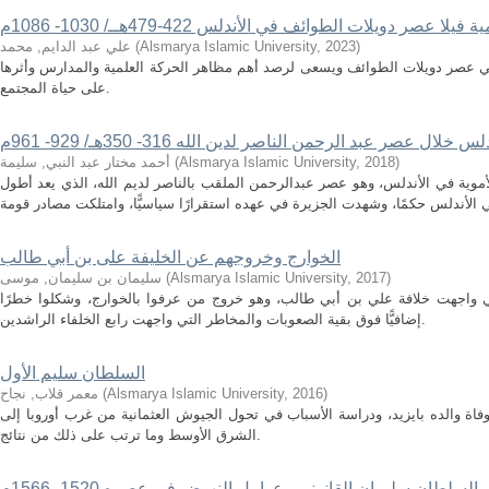
فيلا عصر دويلات الطوائف في الأندلس 422-479هــ/ 1030- 1086م
)
2023
,
Alsmarya Islamic University
(
علي عبد الدايم, محمد
 في عصر دويلات الطوائف ويسعى لرصد أهم مظاهر الحركة العلمية والمدارس وأثرها
على حياة المجتمع.
ال عصر عبد الرحمن الناصر لدين الله 316- 350هـ/ 929- 961م
)
2018
,
Alsmarya Islamic University
(
أحمد مختار عبد النبي, سليمة
موية في الأندلس، وهو عصر عبدالرحمن الملقب بالناصر لديم الله، الذي يعد أطول
الخوارج وخروجهم عن الخليفة على بن أبي طالب
)
2017
,
Alsmarya Islamic University
(
سليمان بن سليمان, موسى
تي واجهت خلافة علي بن أبي طالب، وهو خروج من عرفوا بالخوارج، وشكلوا خطرًا
إضافيًّا فوق بقية الصعوبات والمخاطر التي واجهت رابع الخلفاء الراشدين.
السلطان سليم الأول
)
2016
,
Alsmarya Islamic University
(
معمر قلاب, نجاح
اة والده بايزيد، ودراسة الأسباب في تحول الجيوش العثمانية من غرب أوروبا إلى
الشرق الأوسط وما ترتب على ذلك من نتائج.
السلطان سليمان القانوني وعوامل النهوض في عصره 1520- 1566م