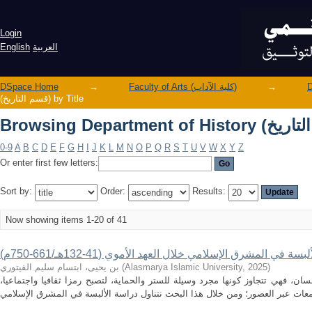
Login
العربية
English
→
Faculty of Arts (كلية الآداب)
→
DSpace Home
(قسم التاريخ) by Title
0-9
A
B
C
D
E
F
G
H
I
J
K
L
M
N
O
P
Q
R
S
T
U
V
W
X
Y
Z
Or enter first few letters:
Sort by:
Order:
Results:
Now showing items 1-20 of 41
لبسة في المشرق الإسلامي خلال العهد الأموي (41-132هـ/661-750م)
)
2025
,
Alasmarya Islamic University
(
بن يحيى، ابتسام سليم الفيتوري
نسان، فهي تتجاوز كونها مجرد وسيلة للستر والحماية، لتصبح رمزا ثقافيا واجتماعيا،