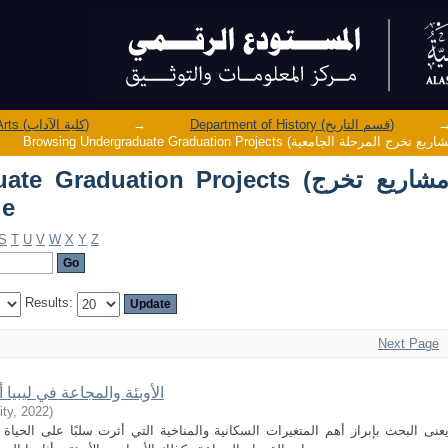
Department of History (قسم التاريخ)
→
Faculty of Arts (كلية الآداب)
dergraduate Graduation Projects
المر
S
T
U
V
W
X
Y
Z
Results:
Next Page
الأوبئة والمجاعة في ليبيا أثناء ا
ity
,
2022
)
عنى البحث بإبراز أهم المتغيرات السكانية والمناخية التي أثرت سلبًا على الحياة