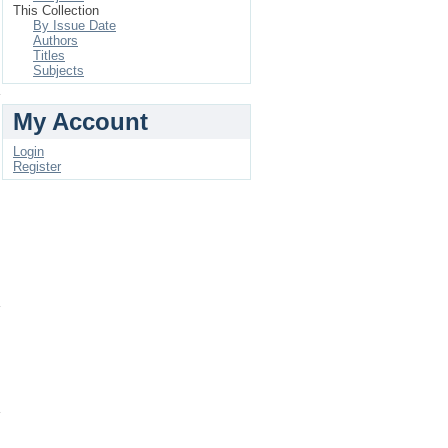
This Collection
By Issue Date
Authors
Titles
Subjects
ي
My Account
Login
Register
ع
ي