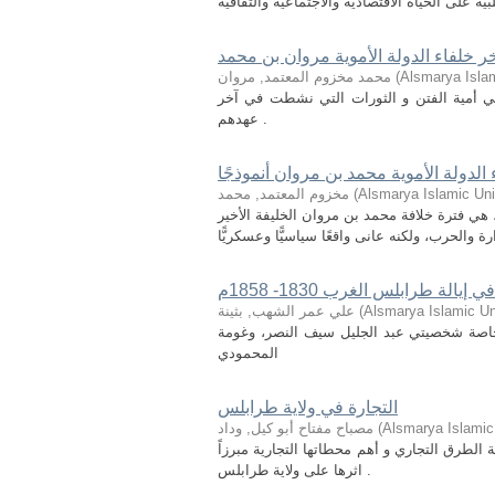
خر خلفاء الدولة الأموية مروان بن محمد
Alsmarya Islam
(
محمد مخزوم المعتمد, مروان
ني أمية الفتن و الثورات التي نشطت في آخر
عهدهم .
الدولة الأموية محمد بن مروان أنموذجًا
Alsmarya Islamic Uni
(
مخزوم المعتمد, محمد
ي فترة خلافة محمد بن مروان الخليفة الأخير
لة طرابلس الغرب 1830- 1858م
Alsmarya Islamic Un
(
علي عمر الشهب, بثينة
لى التعريف بالقيادات الليبية التي برزت خلال عامي 1830-1858م، وخاصة شخصيتي عبد الجليل سيف النصر، وغومة
المحمودي
التجارة في ولاية طرابلس
Alsmarya Islamic 
(
مصباح مفتاح أبو كيل, وداد
لطرق التجاري و أهم محطاتها التجارية مبرزاً
اثرها على ولاية طرابلس .