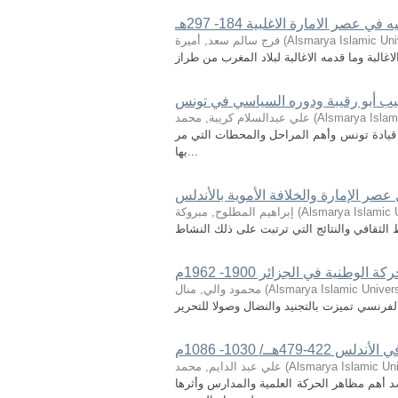
 عصر الامارة الاغلبية 184- 297هـ
Alsmarya Islamic Uni
(
فرج سالم سعد, أميرة
البة وما قدمه الاغالبة لبلاد المغرب من طراز
يب أبو رقيبة ودوره السياسي في تونس
Alsmarya Islami
(
علي عبدالسلام كريبة, محمد
في قيادة تونس وأهم المراحل والمحطات التي مر
بها...
 عصر الإمارة والخلافة الأموية بالأندلس
Alsmarya Islamic U
(
إبراهيم المطلوح, مبروكة
 الثقافي والنتائج التي ترتبت على ذلك النشاط
كة الوطنية في الجزائر 1900- 1962م
Alsmarya Islamic Univers
(
محمود والي, منال
فرنسي تميزت بالتجنيد والنضال وصولا للتحرير
هــ/ 1030- 1086م
Alsmarya Islamic Uni
(
علي عبد الدايم, محمد
 أهم مظاهر الحركة العلمية والمدارس وأثرها