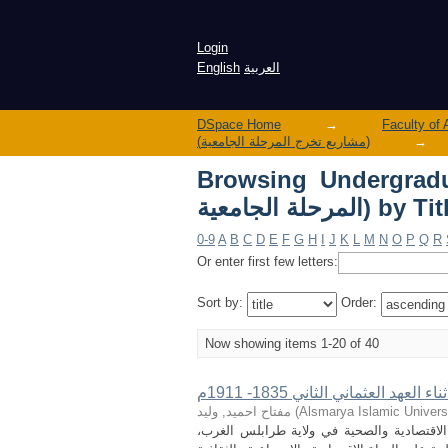
Login
العربية
English
DSpace Home
→
→
(مشاريع تخرج المرحلة الجامعية)
Browsing Un (مشاريع تخرج
حلة الجامعية) by Title
0-9
A
B
C
D
E
F
G
H
I
J
K
L
M
N
O
P
Q
R
Or enter first few letters:
Sort by:
Order:
Now showing items 1-20 of 40
لعهد العثماني الثاني 1835- 1911م
Alsmarya Islamic Univers
(
مفتاح احميد, وليد
 الاقتصادية والصحية في ولاية طرابلس الغرب،