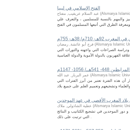
الفتح الإسلامي في ليبيا
Alsmarya Islamic
(
عبد السلام عريقيب, مفتاح
ميز والمهم بالنسبة للمسلمين ، والتعرف علي
 710م/ 38هـ- 755م
Alsmarya Islamic Un
(
فرج أبو عائشة, رمضان
ودراسة الصراعات التي واجهته والثورات التي
ــ/ 1056- 1147م
Alsmarya Islamic Unive
(
عمر البربار, عبد الله
 أن هذه الفترة تعتبر من أبرز الفترات التي
 بلاد المغرب الأقصى في عهد الموحدين
Alsmarya Islamic Uni
(
عطية الشاذولي, ملاك
 دور الموحدين في تشجيع الكتاتيب و النتائج
التي ترتبت على ذلك .