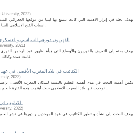
 University
,
2022
)
هدف بحثه في إبراز الاهمية التي كانت تتمتع بها ليبيا من موقعها الجغرافي المت
اسباب الفتح الاسلامي لليبيا ومعرفة الطرق التي أتبعها المسلمون في الفتح.
الفهريون دورهم السياسي والعسكري في المغرب 92هـ-
iversity
,
2021
)
هدف بحثه إلى التعريف بالفهريون والأوضاع التي هيأة لظهور عبد الرحمن الفهري 
قامت ضده وكذلك علاقة الفهريون بالدولة الأموية والدولة العباسية.
الكتاتيب في بلاد المغرب الأقصى في عهد المرابطين 448- 541ه
rsity
,
2022
)
كمن أهمية البحث في مدى أهمية التعليم بالنسبة لسكان المغرب الأقصى، بإعتبار
توحدت فيها بلاد المغرب الاسلامي حيث أهتمت هذه الفترة بالعلم والعلماء وتشجيعهم وتعميم العلم على جميع بلاد ...
الكتاتيب في
versity
,
2022
)
هدف البحث إلى نشأة و تطور الكتاتيب في عهد الموحدين و دورها في نشر العلم و