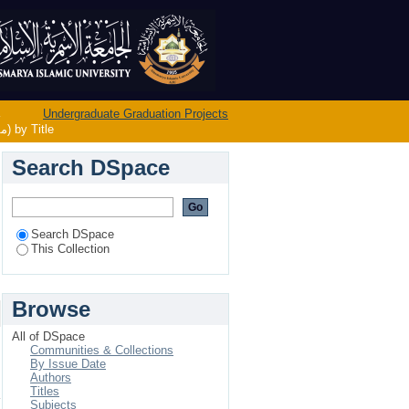
Browsing Undergraduate Graduation Projects (مشاريع تخرج المرحلة الجامعية) by Title
→
Undergraduate Graduation Projects
Browsing Undergraduate Graduation Projects (مشاريع تخرج المرحلة الجامعية) by Title
Search DSpace
Search DSpace
This Collection
Browse
All of DSpace
Communities & Collections
By Issue Date
Authors
Titles
ي
Subjects