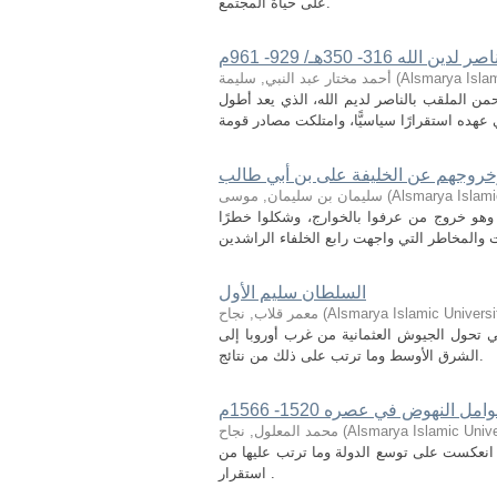
على حياة المجتمع.
- 350هـ/ 929- 961م
Alsmarya Islam
(
أحمد مختار عبد النبي, سليمة
ن الملقب بالناصر لديم الله، الذي يعد أطول
خروجهم عن الخليفة على بن أبي طالب
Alsmarya Islami
(
سليمان بن سليمان, موسى
وهو خروج من عرفوا بالخوارج، وشكلوا خطرًا
السلطان سليم الأول
Alsmarya Islamic Universi
(
معمر قلاب, نجاح
ي تحول الجيوش العثمانية من غرب أوروبا إلى
الشرق الأوسط وما ترتب على ذلك من نتائج.
النهوض في عصره 1520- 1566م
Alsmarya Islamic Unive
(
محمد المعلول, نجاح
نعكست على توسع الدولة وما ترتب عليها من
استقرار .