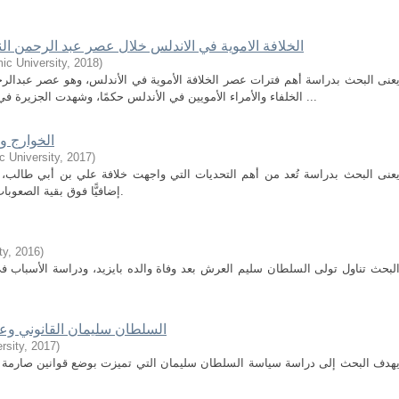
الخلافة الاموية في الاندلس خلال عصر عبد الرحمن الناصر لدين الله 316
ic University
,
2018
)
عنى البحث بدراسة أهم فترات عصر الخلافة الأموية في الأندلس، وهو عصر عبدالرحم
الخلفاء والأمراء الأمويين في الأندلس حكمًا، وشهدت الجزيرة في عهده استقرارًا سياسيًّا، وامتلكت مصادر قومة ...
الخوارج و
c University
,
2017
)
عنى البحث بدراسة تُعد من أهم التحديات التي واجهت خلافة علي بن أبي طالب، 
إضافيًّا فوق بقية الصعوبات والمخاطر التي واجهت رابع الخلفاء الراشدين.
ty
,
2016
)
لبحث تناول تولى السلطان سليم العرش بعد وفاة والده بايزيد، ودراسة الأسباب ف
السلطان سليمان القانوني وعوامل 
rsity
,
2017
)
هدف البحث إلى دراسة سياسة السلطان سليمان التي تميزت بوضع قوانين صارمة ا