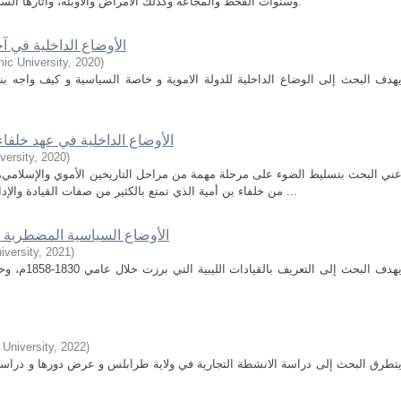
وسنوات القحط والمجاعة وكذلك الأمراض والأوبئة، وأثارها السلبية على الحياة الاقتصادية والاجتماعية والثقافية.
الأوضاع الداخلية في آ
ic University
,
2020
)
هدف البحث إلى الوضاع الداخلية للدولة الاموية و خاصة السياسية و كيف واجه ب
الأوضاع الداخلية في عهد خلفاء 
versity
,
2020
)
ني البحث بتسليط الضوء على مرحلة مهمة من مراحل التاريخين الأموي والإسلامي، ه
من خلفاء بن أمية الذي تمتع بالكثير من صفات القيادة والإدارة والحرب، ولكنه عانى واقعًا سياسيًّا وعسكريًّا ...
الأوضاع السياسية المضطربة في إيا
iversity
,
2021
)
يهدف البحث إ
University
,
2022
)
تطرق البحث إلى دراسة الانشطة التجارية في ولاية طرابلس و عرض دورها و دراسة ا