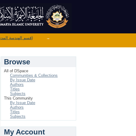
Department of Civil Engineering (قسم الهندسة المدنية)
→
Browse
All of DSpace
Communities & Collections
By Issue Date
Authors
Titles
Subjects
This Community
By Issue Date
Authors
Titles
Subjects
My Account