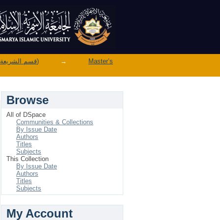
Department of Sharia (قسم الشريعة)
→
Master’s
Browse
All of DSpace
Communities & Collections
By Issue Date
Authors
Titles
Subjects
This Collection
By Issue Date
Authors
Titles
Subjects
My Account