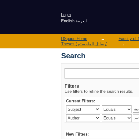
Search
Login
English
العربية
DSpace Home
→
Theses (رسائل الماجستير)
→
Search
Filters
Use filters to refine the search results.
Current Filters:
New Filters: