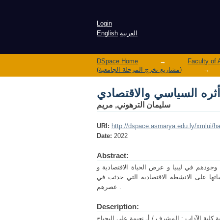
وأثره السياسي والاقتصادي
Login
English
العربية
DSpace Home
→
(مشاريع تخرج المرحلة الجامعية)
→
وأثره السياسي والاقتصادي
سليمان الترهوني, مريم
URI:
http://dspace.asmarya.edu.ly/xmlui/
Date:
2022
Abstract:
وجودهم في ليبيا و عرض الحياة الاقتصادية و
اتها على الانشطة الاقتصادية التي حدثت في
عصرهم .
Description:
 كلية الآداب : المشرف / أـ.نعيمة علي البحباح