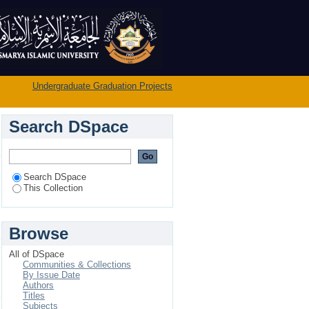
→
Undergraduate Graduation Projects
Search DSpace
Search DSpace
This Collection
Browse
ي
ت
All of DSpace
Communities & Collections
By Issue Date
Authors
Titles
Subjects