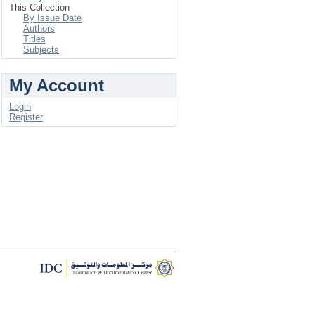
This Collection
By Issue Date
Authors
Titles
Subjects
My Account
Login
Register