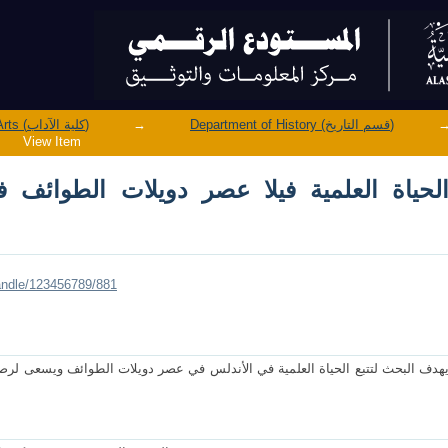
ية فيلا عصر دويلات الطوائف في الأندلس 422-479هــ/ 1030- 1086م
Faculty of Arts (كلية الآداب)
→
Department of History (قسم التاريخ)
View Item
handle/123456789/881
هدف البحث لتتبع الحياة العلمية في الأندلس في عصر دويلات الطوائف ويسعى لرصد