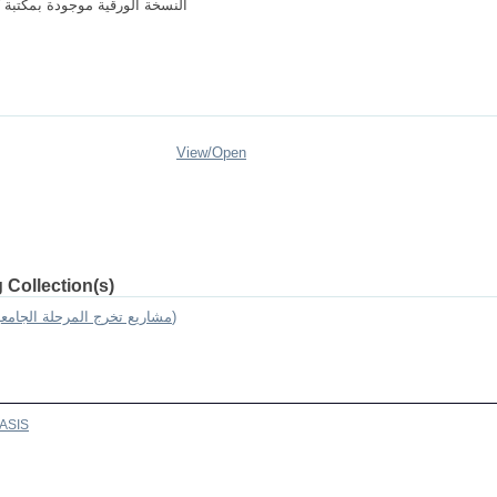
النسخة الورقية موجودة بمكتبة ك
View/
Open
 Collection(s)
Undergraduate Graduation Projects (مشاريع تخرج المرحلة الجامعية)
ASIS