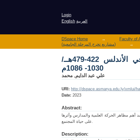
Login
English
العربية
DSpace Home
→
(مشاريع تخرج المرحلة الجامعية)
→
الحياة العلمية فيلا عصر دويلات الطوائف في الأندلس 422-479هــ/
1030- 1086م
علي عبد الدايم, محمد
URI:
http://dspace.asmarya.edu.ly/xmlui/
Date:
2023
Abstract:
 أهم مظاهر الحركة العلمية والمدارس وأثرها
على حياة المجتمع.
Description: