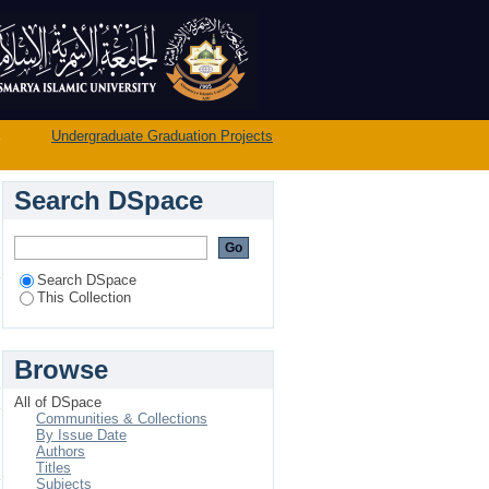
الحياة العلم
→
Undergraduate Graduation Projects
Search DSpace
Search DSpace
This Collection
Browse
ي
All of DSpace
Communities & Collections
By Issue Date
Authors
Titles
Subjects