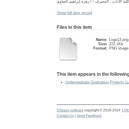
لية الآداب : المشرف / أ.زهرة إبراهيم الضاوي
Show full item record
Files in this item
Name:
Logo13.png
Size:
222.1Kb
Format:
PNG image
This item appears in the following
DSpace software
copyright © 2018-2024
LYR
Contact Us
|
Send Feedback