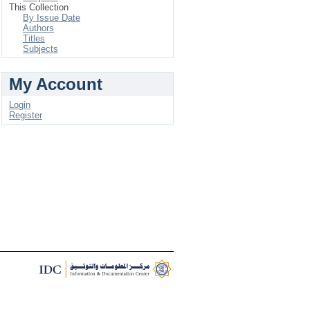
This Collection
By Issue Date
Authors
Titles
Subjects
My Account
Login
Register