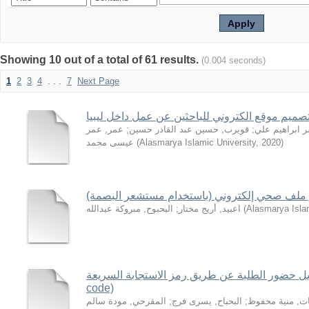
Showing 10 out of a total of 61 results.
(0.004 seconds)
1
2
3
4
. . .
7
Next Page
صميم موقع الكتروني للباحثين عن عمل داخل ليبيا
 ابراهيم علي
;
قويرب, حسين عبد القادر حسين
;
عمر, عمر
)
2020
,
Alasmarya Islamic University
(
عيسى محمد
ملف صحي إلكتروني (باستخدام مستشعر البصمة)
Alasmarya Islam
(
اعبيد, أريج مختار
;
البحبوح, مبروكة عبدالله
 حضور الطلبة عن طريق رمز الاستجابة السريعة (QR
code)
ت, منية محفوظ
;
البحباح, يسرى فرج
;
المقرحي, مودة سالم