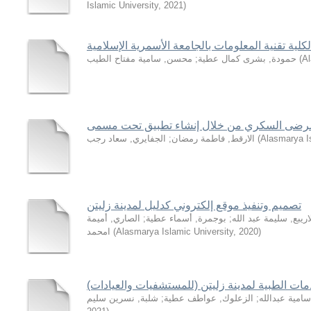
Islamic University
,
2021
)
كلية تقنية المعلومات بالجامعة الأسمرية الإسلامية
Al
(
حمودة, بشرى كمال عطية
;
محسن, سامية مفتاح الطيب
Alasmarya Is
(
الارقط, فاطمة رمضان
;
الجفايري, سعاد رجب
تصميم وتنفيذ موقع إلكتروني كدليل لمدينة زليتن
اريبع, سليمة عبد الله
;
بوجمرة, أسماء عطية
;
الصاري, أميمة
)
2020
,
Alasmarya Islamic University
(
امحمد
دمات الطبية لمدينة زليتن (للمستشفيات والعيادات)
امية عبدالله
;
الزعلوك, عواطف عطية
;
شلبة, نسرين سليم