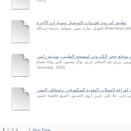
2021
)
تطبيق أندرويد لخدمات التوصيل وسيارات الأجرة
Alasmarya Isla
(
الغويل, سارة بشير
;
صوفية, خديجة عبدالله
موقع حجز إلكتروني لمصحة الطبيب بمدينة زليتن
ويبي, مريم عبد السلام
;
كريم, نوال منصور
;
التير, وفاء مفتاح
University
,
2020
)
ن نجي, علا علي
;
عزيز, أروى الصديق
;
الضبع, فاطمة حسين
1
2
3
4
. . .
7
Next Page