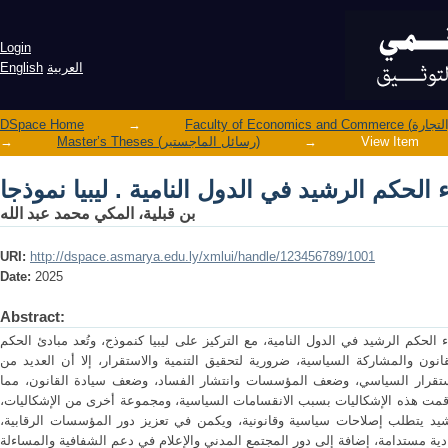
 الحكم الرشيد في الدول النامية . ليبيا نموذجا
Login
العربية
English
DSpace Home
→
View Item
→
Master’s Theses (رسائل الماجستير)
→
 الحكم الرشيد في الدول النامية . ليبيا نموذجا
بن قبلية، المكي محمد عبد الله
URI:
http://dspace.asmarya.edu.ly/xmlui/handle/123456789/1001
Date:
2025
Abstract:
 الحكم الرشيد في الدول النامية، مع التركيز على ليبيا كنموذج، وتُعد مبادئ الحكم
انون والمشاركة السياسية، ضرورية لتحقيق التنمية والاستقرار، إلا أن العديد من
استقرار السياسي، وضعف المؤسسات وانتشار الفساد، وضعف سيادة القانون، مما
تفاقمت هذه الإشكاليات بسبب الانقسامات السياسية، ومجموعة أخرى من الإشكاليات،
يد يتطلب إصلاحات سياسية وقانونية، ويكمن في تعزيز دور المؤسسات الرقابية،