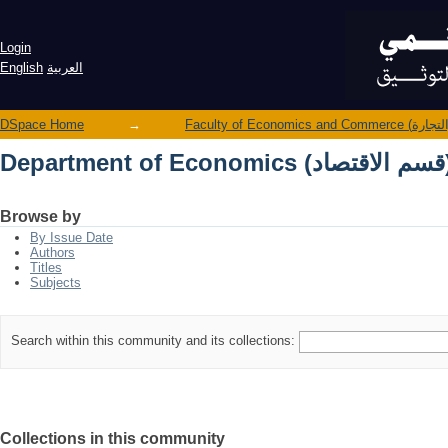
(قسم الاقتصاد)
Login
العربية
English
DSpace Home
→
(قسم الاقتصاد)
Browse by
By Issue Date
Authors
Titles
Subjects
Search within this community and its collections:
Collections in this community