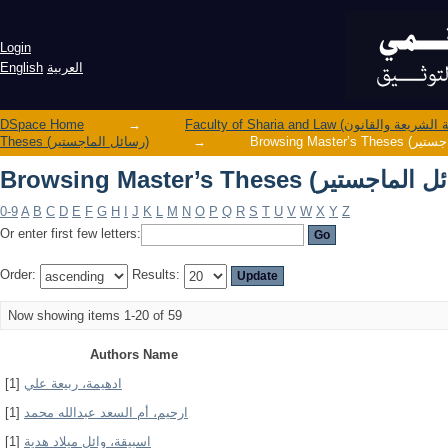
Login
العربية
English
DSpace Home
→
→
Theses (رسائل الماجستير)
0-9
A
B
C
D
E
F
G
H
I
J
K
L
M
N
O
P
Q
R
S
T
U
V
W
X
Y
Z
Or enter first few letters:
Order:
Results:
Now showing items 1-20 of 59
Authors Name
ادهيمة، ربيعة علي
[1]
ارحيم، أم السعد عبدالله محمد
[1]
اسبيقة، وائل ميلاد هدية
[1]