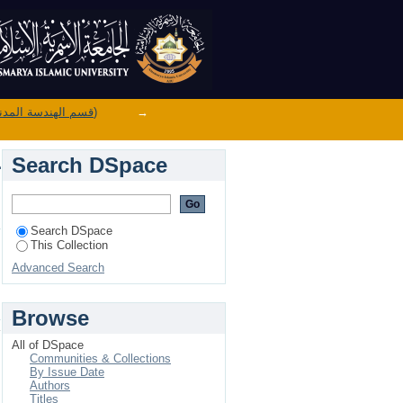
تأثير مسحوق الآ
→
Department of Civil Engineering (قسم الهندسة المدنية)
Search DSpace
ت
Search DSpace
This Collection
Advanced Search
Browse
ت
All of DSpace
ا
Communities & Collections
ا
By Issue Date
Authors
Titles