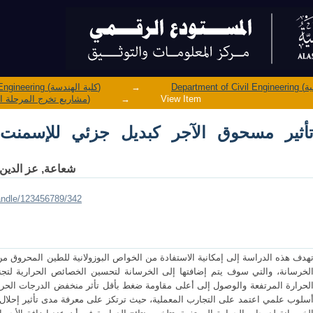
جر كبديل جزئي للإسمنت على مقاومة الخرسانة
→
Faculty of Engineering (كلية الهندسة)
View Item
→
Undergraduate Graduation Projects (مشاريع تخرج المرحلة الجامعية)
أثير مسحوق الآجر كبديل جزئي للإسمنت
شعاعة, عز الدين
handle/123456789/342
هدف هذه الدراسة إلى إمكانية الاستفادة من الخواص البوزولانية للطين المحروق م
لخرسانة، والتي سوف يتم إضافتها إلى الخرسانة لتحسين الخصائص الحرارية لتج
لحرارة المرتفعة والوصول إلى أعلى مقاومة ضغط بأقل تأثر منخفض الدرجات الحرار