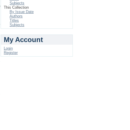
Subjects
This Collection
By Issue Date
Authors
Titles
و
Subjects
إ
ا
My Account
أ
Login
Register