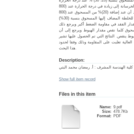
الخرسانة لدرجات الحرارة المرتفعة. تتلخص نتائج الدراسة في أن عند إضافة الأجر المسحوق بنسبة (20، 30) % عند درجة الحرارة
(500 درجة مئوية) كانت الزيادة بسيطة مقارنة بالخلطة المرجعية، ثم بعدما عرضنا الخرسانة إلى زيادة في درجة الحرارة عند (800
درجة مئوية) قلت مقاومة الضغط عموما عن قيمتها عند (500 درجة مئوية)، حيث وجد أن عند إضافة (20)% من المسحوق عند (800
درجة مئوية) زادت قيمتها قليلا على الخلطة المرجعية، بينما لم يكن هناك أي زيادة للخلطة المضاف إليها المسحوق بنسبة (30%)
قدار الفقد في مقاومة الضغط أكبر ويرجع ذلك
مسحوق كلما نقص مقدار الهبوط ويرجع إلى أن
بوط ينقص. النتائج التي تم الحصول عليها تشير
عالية تغلبت على المقاومة وذلك وفقا لحدود
هذا البحث.
Description:
 كلية الهندسة المشرف : أ. رمضان محمد البتي
Show full item record
Files in this item
Name:
9.pdf
Size:
478.7Kb
Format:
PDF