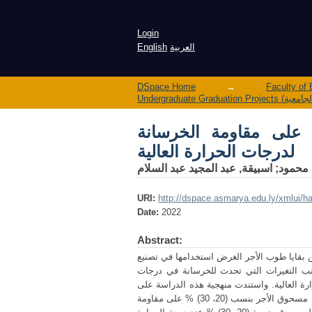
 لدرجات الحرارة العالية
Login
العربية
English
DSpace Home
→
 على مقاومة الخرسانة
لدرجات الحرارة العالية
 محمود
;
اسبيقة, عبد المجيد عبد السلام
URI:
http://dspace.asmarya.edu.ly/xmlui/
Date:
2022
Abstract:
ن بقايا طوب الأجر الغرض استخدامها في تصنيع
نب التغيرات التي تحدث للخرسانة في درجات
ة العالية. واستندت منهجية هذه الدراسة على
أسلوب علمي اعتمد على التجارب المعملية، حيث ترتكز على معرفة مدى تأثير إحلال مسحوق الأجر بنسب (20، 30) % على مقاومة