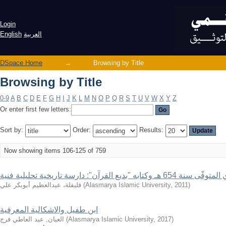
Browsing by Title
Login
العربية
English
DSpace Home
→
Browsing by Title
Browsing by Title
0-9
A
B
C
D
E
F
G
H
I
J
K
L
M
N
O
P
Q
R
S
T
U
V
W
X
Y
Z
Or enter first few letters:
Sort by:
Order:
Results:
Now showing items 106-125 of 759
 القرآن": دارسة تاريخية تحليلية فنية
)
2011
,
Alasmarya Islamic University
(
فليفلة، عبدالعظيم أبوبكر علي
ابن طفيل والاشكالية المعرفية
)
2017
,
Alasmarya Islamic University
(
العيان, عبد العاطي فرج