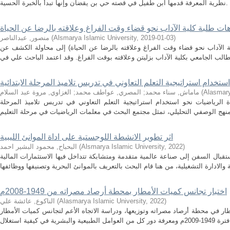
نظرية المعرفة قدمها ابن طفيل في قصته حي بن يقضان وإنها تبدأ بالخبرة الحسية.
هات طلبة كلية الآداب نحو قضاء وقت الفراغ وعلاقته بالرضا عن الحياة
)
2019-01-03
,
Alsmarya Islamic University
(
منصور, عبدالناصر
 الآداب نحو قضاء وقت الفراغ وعلاقته بالرضا عن الحياة) إلى محاولة الكشف عن
تخدام استراتيجية التعلم التعاوني في تدريس تلاميذ المرحلة الابتدائية
Alasmary
(
ماماش, سناء محمد
;
المصري, عواطف محمد
;
الغزاوي, مروة عبد السلام
لرياضيات نحو استخدام استراتيجية التعلم التعاوني في تدريس تلاميذ المرحلة
اثر تطوير الانشطة اللوجستية على اداة الموانئ الليبية
)
2022
,
Alsmarya Islamic University
(
البحباح, محمود البشير احمد
بال السفن إلى صناعة عالمية متقدمة ومتشابكة تتداخل فيها الاستثمارات المالية
اختبار تجانس كميات الأمطار بمحطة أرصاد مصراته من 1949-2008م
)
2022
,
Alasmarya Islamic University
(
الناكوع, عائشة علي
ار في محطة أرصاد مصراته وتوزيعها، ودراسة الاتجاه الأعم لتجانس كميات الأمطار