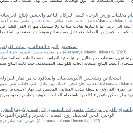
م مخلفات ورش الرخام كبديل للركام الناعم والخشن لإنتاج الخرسانة
Alsmarya Islamic Uni
(
ناصف, حاتم محمد
;
صافي, محمد عدنان
;
مامي, محمد أحمد
بيئة التي ترمى بها باعتبارها نفايات صناعية ولا يستعمل منها إلا القدر القليل في
استخلاص المواد الفعالة من نبات القراص
)
2023
,
Alasmarya Islamic University
(
ضو، سليمة محمد
;
الجعرود، خولة أحمد
وتم تجهيز مستخلصات ومحاليل من نبات قيد الدراسة، حسب المادة الفعالة المراد
استخلاص وتشخيص الأنثوسيانينات والفلافونات من ثمار الفراولة
Alasmarya Islamic
(
العقاب، نجاح فتحي
;
حشاد، نهى عادل
;
علي، فاطمة نصر الدين
ت من ثمرة (الفراولة) بواسطة مذيب الميثانول المحمض في جهاز الاستخلاص وبعد
لسياق القرآني من خلال تفسيرات المفسرين: دراسة تركيبية (المحرر
الوجيز، البحر المحيط، روح المعاني، التحرير والتنوير) أنموذجا
)
2022
,
Alasmarya Islamic University
(
احبيش، عبدالقادر فرج