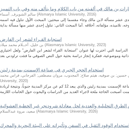
ارات بن مالك في ألفيته من باب الكلام وما يتألف منه وفي باب التمييز
)
2016
,
Alsmarya Islamic University
(
سالم الشويرف, أسماء
حدى عشر مسألة لابن مالك وجاء مقسما إلى مبحثين: المبحث الأول تناول فيه اسمه
استجابة القـراء لشعر ابن الفارض
)
2023
,
Alasmarya Islamic University
(
بن خليل، أحــلام محمد ميلاد
 الدراسة التي اخترت لها عنوان "استجابة القراء لشعر ابن الفارض" ولعل اختياري
استخدام الحجر الجيري فى صناعة الإسمنت بمدينة زليتن
ن حسين
;
بن صوفيه، هيثم صلاح
;
المجدوب، مروان مصطفى
;
الفرجاني، فراس محمد
University
,
2020
)
تقع محاجر خام الحجر الجيري لمصنع الأهلية لصناعة الإسمنت بمدينة زليتن والذي يبعد 12 كم عن مركز المدينة جنوباً، ونتيجة لزيادة
الطرق التحليلية والعددية لحل معادلة شرودنجر غير الخطية العشوائية
)
2026
,
Alasmarya Islamic University
(
سعيد، مروة عبدالسلام
ستخدام الوقود الثقيل في السفن وتأثيراته على البيئة البحرية والمحرك