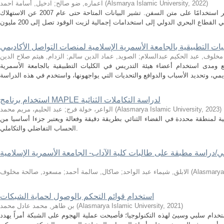
)
2022
,
Alsmarya Islamic University
(
اعماره, ضو صالح
;
ادخيل, أسامة احمد
زيت الوقود الثقيل هو زيت وقود المحرك الأكثر استخدامًا على متن السفن. تشير البيانات المتاحة حتى عام 2007 عن الاستهلاك
ات التطبيقية بالجامعة الأسمرية الإسلامية لمنصات التواصل الأكاديمي
مخلوف, عبد الحكيم عبدالسلام
;
الصويد, عماد الدين سالم
;
الزدام, هيثم صلاح الدين
مدى استخدام أعضاء هيئة التدريس في الكليات التطبيقية بالجامعة الأسمرية
استخدام برنامج MAPLE لدراسة التكاملات الثنائية
)
2023
,
Alasmarya Islamic University
(
الواعر، خولة فرج
;
عبد الحليم، مريم محمد
ة لمنطقة محددة في الفضاء الثنائي بطريقة دقيقة وفعالة ويعتبر جزءا أساسيا من
الحساب التفاضلي والتكاملي.
ي/دراسة مطبقة على طالبات كلية الآداب- الجامعة الأسمرية الإسلامية
Alasmarya 
(
الابلق, شيماء عبد الواحد
;
صاكال, سالمة أحمد
;
مسعود, صالحة مخلوف
استخدام قوائم التحكم بالوصول لحماية الشبكات
)
2021
,
Alasmarya Islamic University
(
بن طاهر, محمد عادل محمد
ستخدام سلبي وسيئ لهذه التكنولوجيا؛ فأصبحت عملية الهجوم على الشبكة أمراً يهدد